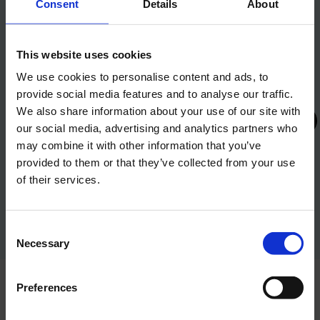
Consent
Details
About
This website uses cookies
We use cookies to personalise content and ads, to
provide social media features and to analyse our traffic.
We also share information about your use of our site with
our social media, advertising and analytics partners who
may combine it with other information that you’ve
provided to them or that they’ve collected from your use
of their services.
GRÜNER AUFSTIEG ZUM OLYMP – Grüne und
digitale Transformation des Hotels Olympia
Consent
Vodice
Necessary
Selection
Das Projekt wird von der Europäischen Union im
Rahmen des nationalen Aufbau- und
Preferences
Resilienzplans 2021–2026, Aufbau- und
Resilienzfazilität, mitfinanziert.