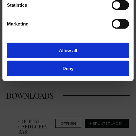
Statistics
Aperitif- und Lobby-Bar sind elegant und modern
eingerichtete Räume in der Hotel-Lobby . Sie sind die
idealen Plätze um die neuen Geschäftskontakte zu
Marketing
knüpfen oder sich in dem angenehmen Gespräch
aufzuhalten. Umgeben von der warmen Einrichtung
werden durch perfektes Service verschiedene Arten von
Kaffee, heiße Getränke, alkoholische und alkoholfreie
Allow all
Getränke angeboten.
Deny
DOWNLOADS
COCKTAIL
ÖFFNEN
HERUNTERLADEN
CARD LOBBY
BAR