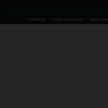
STARTSEITE
HOTEL OLYMPIA SKY
HOTEL OLY
Zum Inhalt springen