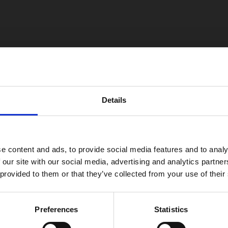
Details
e content and ads, to provide social media features and to analy
GRÜNER AUFSTIEG ZUM OLYMP – Grüne und
 our site with our social media, advertising and analytics partn
digitale Transformation des Hotels Olympia
Vodice
 provided to them or that they’ve collected from your use of their
Das Projekt wird von der Europäischen Union im
Rahmen des nationalen Aufbau- und
Preferences
Statistics
Resilienzplans 2021–2026, Aufbau- und
Resilienzfazilität, mitfinanziert.