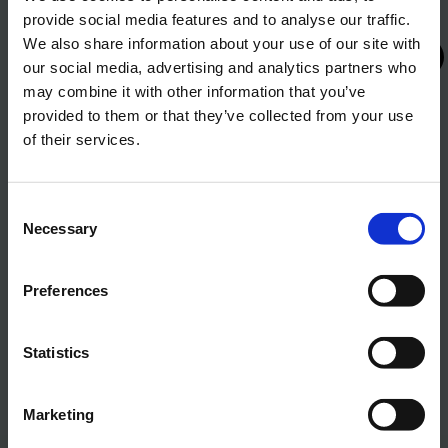
Nähe befindet sich die Aperitifbar, die die Möglichkeit
provide social media features and to analyse our traffic.
bietet, Speisen und Getränke in den Pausen zu servieren
We also share information about your use of our site with
oder Feiern am Ende der Veranstaltung abzuhalten.
our social media, advertising and analytics partners who
Geeignet für Vorträge und Präsentationen oder feierliche
Meetings, bei denen wichtige Entscheidungen getroffen
may combine it with other information that you’ve
werden.
provided to them or that they’ve collected from your use
of their services.
102 m² Fläche; Kino-Bestuhlung mit 50 Sitzplätzen
GRÜNER AUFSTIEG ZUM OLYMP – Grüne und
digitale Transformation des Hotels Olympia
Consent
Vodice
Necessary
Selection
Das Projekt wird von der Europäischen Union im
SEHEN SIE SICH UNSERE GALERIE
Rahmen des nationalen Aufbau- und
Preferences
Resilienzplans 2021–2026, Aufbau- und
AN
Resilienzfazilität, mitfinanziert.
Statistics
Marketing