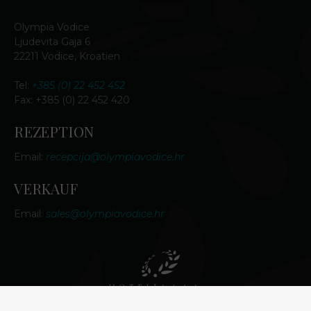
Olympia Vodice
Ljudevita Gaja 6
22211 Vodice, Kroatien
Tel:
+385 (0) 22 452 452
Fax: +385 (0) 22 452 420
REZEPTION
Email:
recepcija@olympiavodice.hr
VERKAUF
Email:
sales@olympiavodice.hr