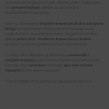
uz prekrasan pogled na more i okolne otoke. Svaka soba
ima
privatni balkon
, idealan za opuštanje u
mediteranskom okruženju.
Sobe su opremljene
bračnim krevetom ili dva odvojena
ležaja
, s mogućnošću dodavanja trećeg ležaja, te se
mogu koristiti i kao jednokrevetne. Elegantno uređene,
sadrže
pisaći stol
i
modernu kupaonicu s tušem
,
pružajući gostima ugodan i funkcionalan boravak.
U cijenu sobe uključeno je korištenje
unutarnjih i
vanjskih bazena
(osim infinity bazena na 9. katu hotela
Olympia Sky),
teretane
te pristup
spa zoni hotela
Olympia
(finska sauna i jacuzzi).*
* Djeca mlađa od 16 godina nemaju pristup spa zoni.