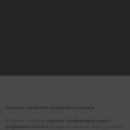
Superior udobnost s pogledom na more
Prostrane i udobne,
Superior dvokrevetne sobe s
pogledom na more
pružaju nezaboravan doživljaj boravka