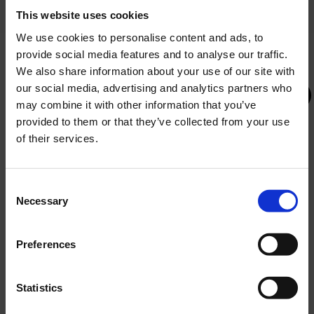
USLUGE
This website uses cookies
We use cookies to personalise content and ads, to
korištenje vanjskih i unutarnjeg bazena
provide social media features and to analyse our traffic.
ležaljke i suncobrani na bazenima
gym
We also share information about your use of our site with
papuče i ogrtač
our social media, advertising and analytics partners who
korištenje spa zone u hotelu Olympia
may combine it with other information that you’ve
(finska sauna i jacuzzi)
provided to them or that they’ve collected from your use
of their services.
ZELENI USPON DO OLIMPA – Zelena i
Consent
digitalna tranzicija hotela Olympia Vodice
Necessary
Selection
Projekt sufinancira Europska unija u okviru
KREVETI
Nacionalnog plana oporavka i otpornosti 2021.–
Preferences
2026., Mehanizam za oporavak i otpornost.
bračni krevet ili dva odvojena ležaja
Statistics