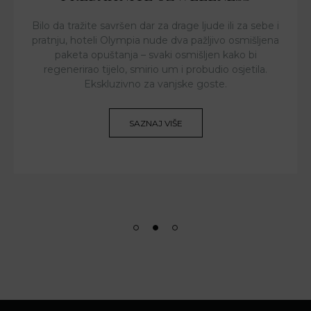
Bilo da tražite savršen dar za drage ljude ili za sebe i
pratnju, hoteli Olympia nude dva pažljivo osmišljena
paketa opuštanja – svaki osmišljen kako bi
regenerirao tijelo, smirio um i probudio osjetila.
Ekskluzivno za vanjske goste.
SAZNAJ VIŠE