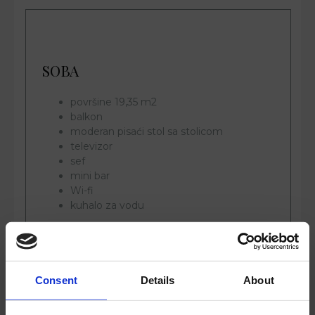
SOBA
površine 19,35 m2
balkon
moderan pisaći stol sa stolicom
televizor
sef
mini bar
Wi-fi
kuhalo za vodu
Consent
Details
About