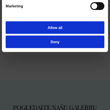
Marketing
KUPAONICA
Allow all
kupaonica s tušem
kozmetika inspirirana Mediteranom
Deny
POGLEDAJTE NAŠU GALERIJU