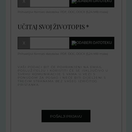
X
Prihvatljivi formati datoteka: PDF, DOC, DOCX (5,24 MB maks)
UČITAJ SVOJ ŽIVOTOPIS *
X
Prihvatljivi formati datoteka: PDF, DOC, DOCX (5,24 MB maks)
VAŠI PODACI BIT ĆE POHRANJENI NA EMAIL
POSLUŽITELJU I KORISTITI ĆE SE ISKLJUČIVO U
SVRHU KOMUNIKACIJE S VAMA U VEZI S
PONUDOM ZA POSAO I NEĆE BITI DIJELJENI S
TREĆIM STRANAMA BEZ VAŠEG IZRIČITOG
PRISTANKA.
POŠALJI PRIJAVU