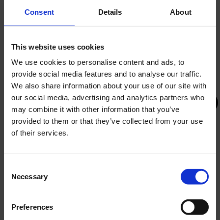
čistoću kuhinje i kuhinjske opreme
Consent
Details
About
Obavlja i druge poslove prema nalogu voditelja
smjene i šefa kuhinje
This website uses cookies
Tražimo osobu koja je odgovorna i pedantna u svom radu,
We use cookies to personalise content and ads, to
koja ima izraženu sklonost za rad u dinamičnom i
lijepom okruženju.
provide social media features and to analyse our traffic.
We also share information about your use of our site with
Društvo Olympia Vodice u svojstvu poslodavca
our social media, advertising and analytics partners who
aktivno se zalaže za jednake mogućnosti i jednako
may combine it with other information that you’ve
postupanje prema svim svojim zaposlenicima, bez
provided to them or that they’ve collected from your use
obzira na rasu, boju kože, spol, jezik, dob,
of their services.
nacionalnost, seksualnu orijentaciju i identitet,
invaliditet, vjeru, političko ili drugo uvjerenje,
ZELENI USPON DO OLIMPA – Zelena i
imovinu, rođenje ili bilo koji drugi status. Svjesni smo
Consent
digitalna tranzicija hotela Olympia Vodice
naše uloge velike organizacije te odgovornosti
Necessary
utjecaja na živote svih naših zaposlenika, korisnika
Selection
Projekt sufinancira Europska unija u okviru
naših usluga i društva u cjelini. Svim budućim
Nacionalnog plana oporavka i otpornosti 2021.–
zaposlenicima poručujemo da svoju društvenu
Preferences
2026., Mehanizam za oporavak i otpornost.
odgovornost shvaćamo ozbiljno, uz poduzimanje
mjera za borbu protiv bilo kojeg oblika diskriminacije,