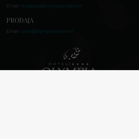
Email:
recepcija@olympiavodice.hr
PRODAJA
Email:
sales@olympiavodice.hr
© 2025 OLYMPIA VODICE | DEVELOPED BY
NOVE VIBRACIJE
POLITIKA PRIVATNOSTI
KARIJERA
FINANCIJSKA IZVJEŠĆA
PROJEKT ZELENE I DIGITALNE TRANZICIJE