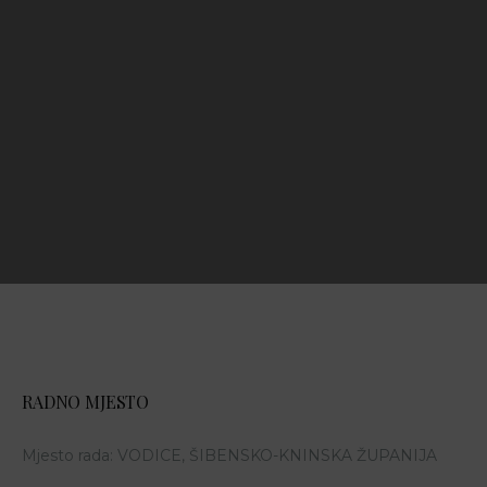
RADNO MJESTO
Mjesto rada:
VODICE, ŠIBENSKO-KNINSKA ŽUPANIJA