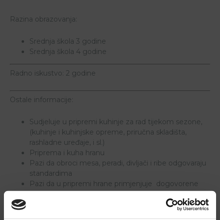
Razina obrazovanja:
Srednja škola 3 godine
Srednja škola 4 godine
Radno iskustvo: 2 godine
Ostale informacije:
Sudjeluje u pripremi kuhinje za rad tijekom sezone,
(kuhinje i kuhinjske opreme, priručna skladišta,
rashladne uređaje, i sl.)
Priprema i kuha hranu
Pazi da obroci mesa, peradi, divljači i ribe odgovaraju
standardima
Pazi da u pripremi hrane primjenjuje dogovorene
mjere i utege, kako je predviđeno u receptima,
uputama za proizvodnju i jelovnicima
Održava osobnu urednost i čistoću, te urednost i